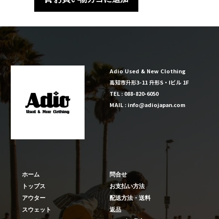
80's
Stedman
T
シ
ャ
ツ
Adio Used & New Clothing
USA
高知市升形3-11 升形S・Iビル 1F
製
TEL : 088-820-6050
個
MAIL : info@adiojapan.com
ホーム
問合せ
トップス
お支払い方法
アウター
配送方法・送料
スウェット
返品