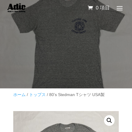
0 項目
ホーム
/
トップス
/ 80’s Stedman Tシャツ USA製