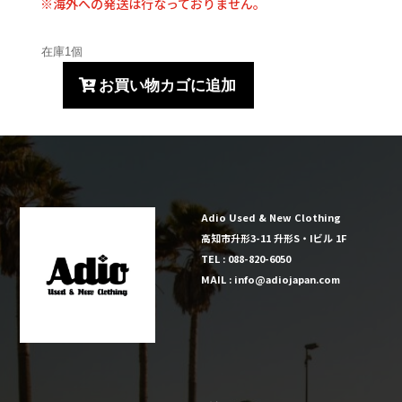
※海外への発送は行なっておりません。
在庫1個
お買い物カゴに追加
90's
FRUIT
OF
THE
ROOM
ス
Adio Used & New Clothing
ウ
高知市升形3-11 升形S・Iビル 1F
ェ
TEL : 088-820-6050
ッ
MAIL : info@adiojapan.com
ト
USA
製
個