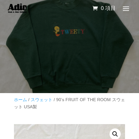
0 項目
ホーム
/
スウェット
/ 90’s FRUIT OF THE ROOM スウェ
ット USA製