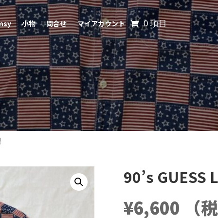
msy
小物
問合せ
マイアカウント
0 項目
製
90’s GUESS
¥
6,600
（税