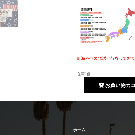
※海外への発送は行なってお
在庫1個
お買い物カ
90's
GUESS
L/S
シ
ャ
ツ
ホーム
USA