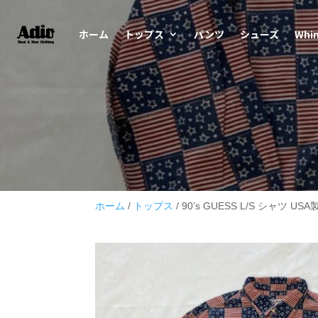
ホーム
トップス
パンツ
シューズ
Whi
ホーム
/
トップス
/ 90’s GUESS L/S シャツ USA